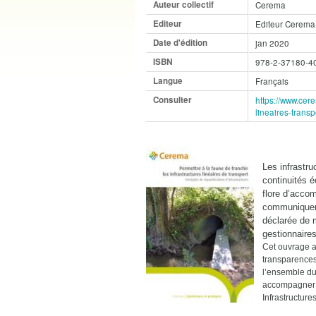
Auteur collectif
Cerema
Editeur
Editeur Cerema
Date d'édition
jan 2020
ISBN
978-2-37180-4
Langue
Français
Consulter
https://www.cere
lineaires-transp
Les infrastru
continuités é
flore d’accom
communiquer, 
déclarée de m
gestionnaire
Cet ouvrage a
transparences
l’ensemble du 
accompagner d
Infrastructures