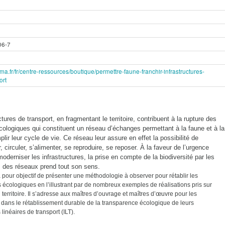
06-7
ma.fr/fr/centre-ressources/boutique/permettre-faune-franchir-infrastructures-
ort
ctures de transport, en fragmentant le territoire, contribuent à la rupture des
cologiques qui constituent un réseau d’échanges permettant à la faune et à la
plir leur cycle de vie. Ce réseau leur assure en effet la possibilité de
circuler, s’alimenter, se reproduire, se reposer. À la faveur de l’urgence
oderniser les infrastructures, la prise en compte de la biodiversité par les
s des réseaux prend tout son sens.
 pour objectif de présenter une méthodologie à observer pour rétablir les
 écologiques en l’illustrant par de nombreux exemples de réalisations pris sur
territoire. Il s’adresse aux maîtres d’ouvrage et maîtres d’œuvre pour les
ans le rétablissement durable de la transparence écologique de leurs
 linéaires de transport (ILT).