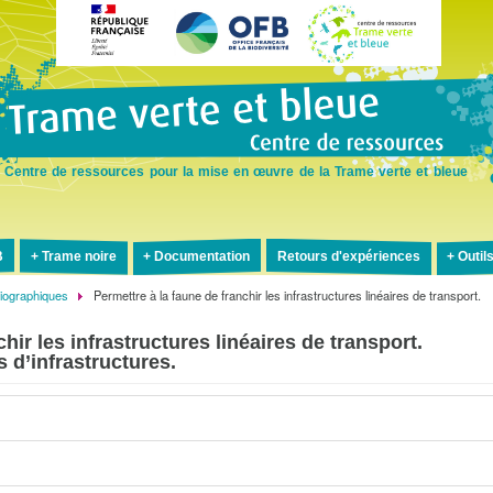
Aller
au
contenu
principal
Centre de ressources pour la mise en œuvre de la Trame verte et bleue
B
Trame noire
Documentation
Retours d'expériences
Outil
liographiques
Permettre à la faune de franchir les infrastructures linéaires de transport.
hir les infrastructures linéaires de transport.
 d’infrastructures.