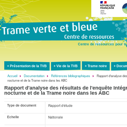
Aller
au
contenu
principal
Centre de ressources pour la
Présentation de la TVB
Vie de la TVB
Trame noire
Docum
Accueil
Documentation
Références bibliographiques
Rapport d'analyse des 
Fil
nocturne et de la Trame noire dans les ABC
d'Ariane
Rapport d'analyse des résultats de l'enquête Intégr
nocturne et de la Trame noire dans les ABC
Type de document
Rapport d'étude
Echelle
Nationale