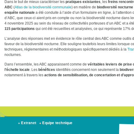
Dans le but de mieux caractériser les
pratiques existantes
, les
freins rencont
ABC
(
Atlas de la biodiversité communale
) en matière de
biodiversité nocturne
enquête nationale
a été conduite à l’aide d’un formulaire en ligne, à l’attenti
d’ABC, que ceux-ci aient pris en compte ou non la biodiversité nocturne dans leu
4 novembre 2025 au sein du réseau de collectivités porteuses d’un ABC et a été 
115 participations
qui ont été recueillies et analysées, ce qui représente 17% d
L’analyse des réponses met en évidence le rôle central des ABC comme outils de
faveur de la biodiversité nocturne. Elle souligne toutefois leurs limites lorsq
techniques, réglementaires et méthodologiques spécifiquement dédiés à la
Tra
nocturnes.
Dans l’ensemble, les ABC apparaissent comme de
véritables leviers de prise
l’échelle locale
. Les
bénéfices
identifiés concernent non seulement la
biodiver
notamment à travers les
actions de sensibilisation, de concertation et d’approp
+ Extranet
+ Equipe technique