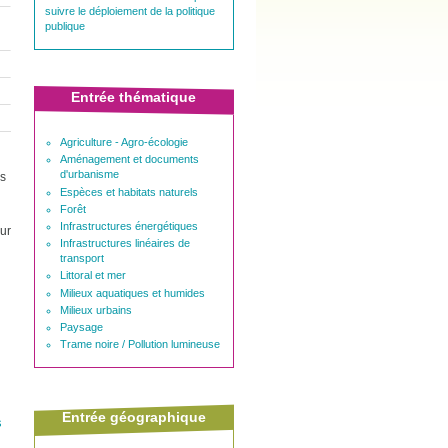
suivre le déploiement de la politique
publique
Entrée thématique
Agriculture - Agro-écologie
Aménagement et documents
d'urbanisme
us
Espèces et habitats naturels
Forêt
Infrastructures énergétiques
sur
Infrastructures linéaires de
transport
Littoral et mer
Milieux aquatiques et humides
Milieux urbains
Paysage
Trame noire / Pollution lumineuse
Entrée géographique
s