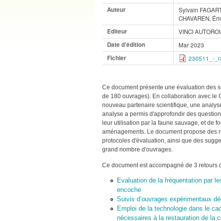
Auteur
Sylvain FAGAR
CHAVAREN, Éri
Editeur
VINCI AUTORO
Date d'édition
Mar 2023
Fichier
230511_-_ra
Ce document présente une évaluation des sui
de 180 ouvrages). En collaboration avec le 
nouveau partenaire scientifique, une analyse
analyse a permis d'approfondir des questions
leur utilisation par la faune sauvage, et de 
aménagements. Le document propose des reco
protocoles d'évaluation, ainsi que des sugge
grand nombre d'ouvrages.
Ce document est accompagné de 3 retours d
Evaluation de la fréquentation par 
encoche
Suivis
d’ouvrages expérimentaux
dé
Emploi de
la technologie dans le
cad
nécessaires
à la restauration de la
c