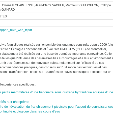
T, Gwenaël QUAINTENNE, Jean-Pierre VACHER, Mathieu BOURBOULON, Philippe
c GUINARD
UTES
pport_rex2_web_fr.pdf
vis faunistiques réalisés sur l'ensemble des ouvrages construits depuis 2009 (pl
Centre d'Écologie Fonctionnelle et Évolutive UMR 5175 (CEFE) de Montpellier,
 statistique a été réalisée sur une base de données importante et novatrice. Cette
 telles que l'influence des paramètres liés aux ouvrages et à leur environnement 
fournir des réponses sur de nouveaux sujets, notamment sur l'efficacité de ces
mmandations pratiques, des conseils sur l'utilisation des techniques et des
stions d'amélioration, basés sur 10 années de suivis faunistiques effectués sur un
'expériences spécifiques :
les petits mammifères d’une banquette sous ouvrage hydraulique équipée d’une
diés aux chiroptères
re de l’évaluation
du franchissement
piscicole pour l’apport de
connaissance
ontinuité écologique
dans les cours d’eau