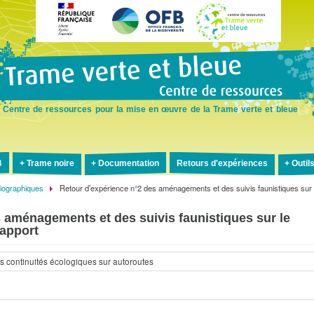
Aller
au
contenu
principal
Centre de ressources pour la mise en œuvre de la Trame verte et bleue
B
Trame noire
Documentation
Retours d'expériences
Outil
liographiques
Retour d’expérience n°2 des aménagements et des suivis faunistiques sur 
 aménagements et des suivis faunistiques sur le
Rapport
s continuités écologiques sur autoroutes