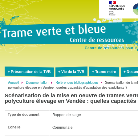
Aller
au
contenu
principal
Centre de ressources pour la
Présentation de la TVB
Vie de la TVB
Trame noire
Docum
Accueil
Documentation
Références bibliographiques
Scénarisation de la mi
Fil
polyculture élevage en Vendée : quelles capacités d’adaptation des exploitants ?
d'Ariane
Scénarisation de la mise en oeuvre de trames verte
polyculture élevage en Vendée : quelles capacités 
Type de document
Rapport de stage
Echelle
Communale