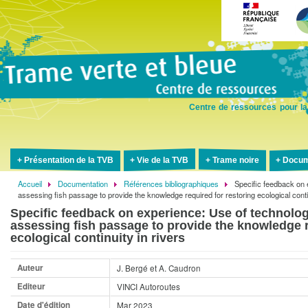
Aller
au
contenu
principal
Centre de ressources pour la
Présentation de la TVB
Vie de la TVB
Trame noire
Docum
Accueil
Documentation
Références bibliographiques
Specific feedback on 
Fil
assessing fish passage to provide the knowledge required for restoring ecological contin
d'Ariane
Specific feedback on experience: Use of technolog
assessing fish passage to provide the knowledge r
ecological continuity in rivers
Auteur
J. Bergé et A. Caudron
Editeur
VINCI Autoroutes
Date d'édition
Mar 2023