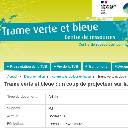
Aller
au
contenu
principal
Centre de ressources pour la
Présentation de la TVB
Vie de la TVB
Trame noire
Docum
Accueil
Documentation
Références bibliographiques
Trame verte et bleue :
Fil
Trame verte et bleue : un coup de projecteur sur l
d'Ariane
Type de document
Article
Support
Pdf
Auteur
Sordello R.
Périodique
L'écho du PNA Loutre