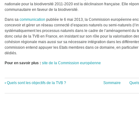
nationale pour la biodiversité 2011-2020 est la déclinaison française. Elle répon
communautaire en faveur de la biodiversité.
Dans sa
communication
publiée le 6 mai 2013, la Commission européenne enco
concevoir et gérer un réseau connecté d’espaces naturels ou semi-naturels (l’in
systématiquement les processus naturels dans le cadre de l’aménagement du terri
donc celui de la TVB en France, en insistant sur son rôle pour la valorisation d
cohésion régionale mais aussi sur sa nécessaire intégration dans les différentes
commission entend appuyer les Etats membres dans ce domaine, en particulie
dédiés.
Pour en savoir plus :
site de la Commission européenne
‹
Quels sont les objectifs de la TVB ?
Sommaire
Quels
Liens
transversaux
de
livre
pour
La
Commission
européenne
se