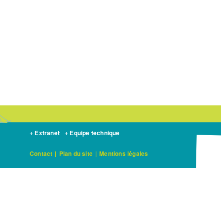
positionne
en
faveur
du
développement
des
infrastructures
vertes.
Quel
est
le
lien
+ Extranet
+ Equipe technique
avec
la
Contact
|
Plan du site
|
Mentions légales
TVB ?
La
France
est-
elle
le