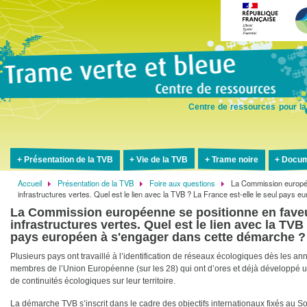
Aller
au
contenu
principal
Centre de ressources pour la
Présentation de la TVB
Vie de la TVB
Trame noire
Docum
Accueil
Présentation de la TVB
Foire aux questions
La Commission europé
Fil
infrastructures vertes. Quel est le lien avec la TVB ? La France est-elle le seul pays
d'Ariane
La Commission européenne se positionne en fave
infrastructures vertes. Quel est le lien avec la TVB
pays européen à s'engager dans cette démarche ?
Plusieurs pays ont travaillé à l’identification de réseaux écologiques dès les an
membres de l’Union Européenne (sur les 28) qui ont d’ores et déjà développé un 
de continuités écologiques sur leur territoire.
La démarche TVB s’inscrit dans le cadre des objectifs internationaux fixés au 