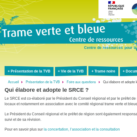
Aller
au
contenu
principal
Centre de ressources pour la
Présentation de la TVB
Vie de la TVB
Trame noire
Docum
Accueil
Présentation de la TVB
Foire aux questions
Qui élabore et adopte
Fil
Qui élabore et adopte le SRCE ?
d'Ariane
Le SRCE est co-élaboré par le Président du Conseil régional et par le préfet de 
locaux et notamment en association avec le comité régional trame verte et bleue
Le Président du Conseil régional et le préfet de région sont également respon
suivi et de sa révision.
Pour en savoir plus sur
la concertation, l’association et la consultation