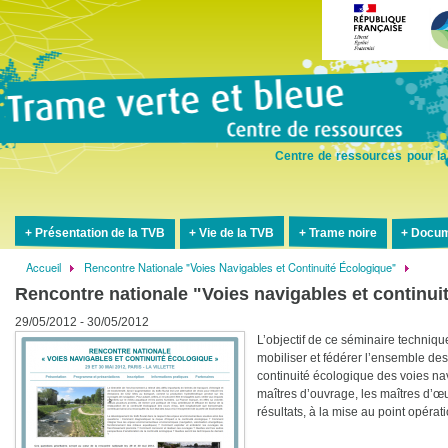
Aller
au
contenu
principal
Centre de ressources pour la
Présentation de la TVB
Vie de la TVB
Trame noire
Docum
Accueil
Rencontre Nationale "Voies Navigables et Continuité Écologique"
Fil
Rencontre nationale "Voies navigables et continui
d'Ariane
29/05/2012 - 30/05/2012
L’objectif de ce séminaire technique
mobiliser et fédérer l’ensemble des
continuité écologique des voies navi
maîtres d’ouvrage, les maîtres d’œu
résultats, à la mise au point opérati