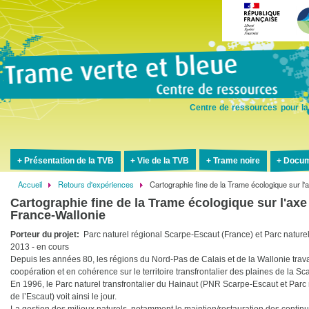
Aller
au
contenu
principal
Centre de ressources pour la
Présentation de la TVB
Vie de la TVB
Trame noire
Docum
Accueil
Retours d'expériences
Cartographie fine de la Trame écologique sur l'a
Fil
Cartographie fine de la Trame écologique sur l'axe 
d'Ariane
France-Wallonie
Porteur du projet
Parc naturel régional Scarpe-Escaut (France) et Parc nature
2013
- en cours
Depuis les années 80, les régions du Nord-Pas de Calais et de la Wallonie trava
coopération et en cohérence sur le territoire transfrontalier des plaines de la Sc
En 1996, le Parc naturel transfrontalier du Hainaut (PNR Scarpe-Escaut et Parc 
de l’Escaut) voit ainsi le jour.