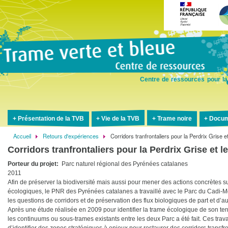
Aller
au
contenu
principal
Centre de ressources pour la
Présentation de la TVB
Vie de la TVB
Trame noire
Docum
Accueil
Retours d'expériences
Corridors tranfrontaliers pour la Perdrix Grise 
Fil
Corridors tranfrontaliers pour la Perdrix Grise et 
d'Ariane
Porteur du projet
Parc naturel régional des Pyrénées catalanes
2011
Afin de préserver la biodiversité mais aussi pour mener des actions concrètes su
écologiques, le PNR des Pyrénées catalanes a travaillé avec le Parc du Cadi-
les questions de corridors et de préservation des flux biologiques de part et d’autr
Après une étude réalisée en 2009 pour identifier la trame écologique de son terri
les continuums ou sous-trames existants entre les deux Parc a été fait. Ces tra