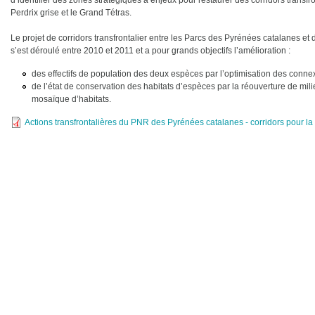
d’identifier des zones stratégiques à enjeux pour restaurer des corridors transfro
Perdrix grise et le Grand Tétras.
Le projet de corridors transfrontalier entre les Parcs des Pyrénées catalanes e
s’est déroulé entre 2010 et 2011 et a pour grands objectifs l’amélioration :
des effectifs de population des deux espèces par l’optimisation des conne
de l’état de conservation des habitats d’espèces par la réouverture de milie
mosaïque d’habitats.
Actions transfrontalières du PNR des Pyrénées catalanes - corridors pour la 