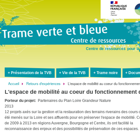
Aller
au
contenu
principal
Centre de ressources pour la
Présentation de la TVB
Vie de la TVB
Trame noire
Docum
Accueil
Retours d'expériences
L'espace de mobilité au coeur du fonctionnement
Fil
L'espace de mobilité au coeur du fonctionnement de
d'Ariane
Porteur du projet
Partenaires du Plan Loire Grandeur Nature
2013
12 projets axés sur la gestion et la restauration des terrains riverains des cours 
été menés sur la Loire et ses affluents pour en préserver l'espace de mobilité. 
de 2009 à 2013 en régions Auvergne, Bourgogne et Centre, ils ont facilité la
reconnaissance des enjeux et des possibilités de préservation de ces espaces.