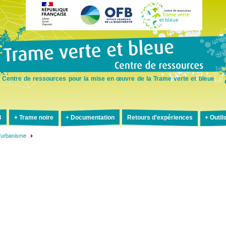
Aller
au
contenu
principal
Centre de ressources pour la mise en œuvre de la Trame verte et bleue
B
Trame noire
Documentation
Retours d'expériences
Outil
'urbanisme