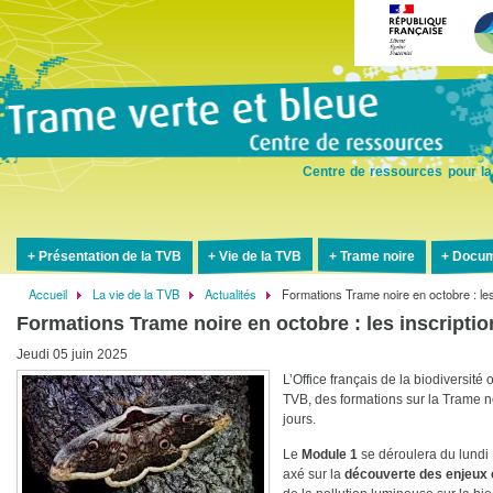
Aller
au
contenu
principal
Centre de ressources pour la
Présentation de la TVB
Vie de la TVB
Trame noire
Docum
Accueil
La vie de la TVB
Actualités
Formations Trame noire en octobre : les
Fil
Formations Trame noire en octobre : les inscriptio
d'Ariane
Jeudi 05 juin 2025
L’Office français de la biodiversit
TVB, des formations sur la Trame
jours.
Le
Module 1
se déroulera du lundi 
axé sur la
découverte des enjeux e