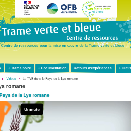
Aller
au
contenu
principal
Centre de ressources pour la mise en œuvre de la Trame verte et bleue
B
Trame noire
Documentation
Retours d'expériences
Outil
Vidéos
La TVB dans le Pays de la Lys romane
Lys romane
 Pays de la Lys romane