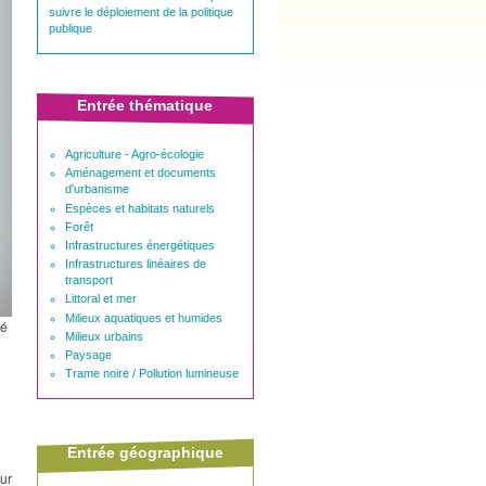
suivre le déploiement de la politique
publique
Entrée thématique
Agriculture - Agro-écologie
Aménagement et documents
d'urbanisme
Espèces et habitats naturels
Forêt
Infrastructures énergétiques
Infrastructures linéaires de
transport
Littoral et mer
Milieux aquatiques et humides
ié
Milieux urbains
Paysage
Trame noire / Pollution lumineuse
Entrée géographique
eur