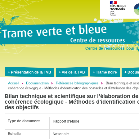
Aller
au
contenu
principal
Centre de ressources pour la
Présentation de la TVB
Vie de la TVB
Trame noire
Docum
Accueil
Documentation
Références bibliographiques
Bilan technique et sci
Fil
cohérence écologique - Méthodes d'identification des obstacles et d’attribution des obje
d'Ariane
Bilan technique et scientifique sur l’élaboration
cohérence écologique - Méthodes d'identification d
des objectifs
Type de document
Rapport d'étude
Echelle
Nationale