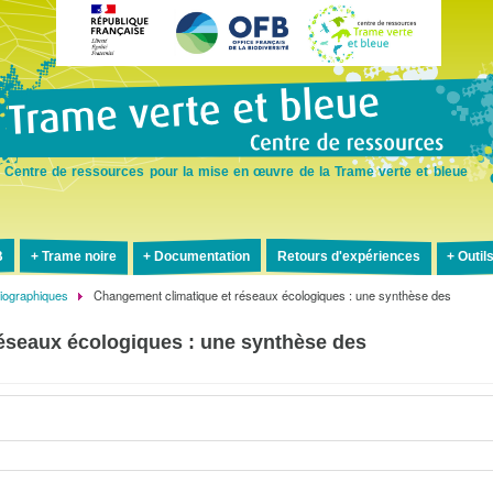
Aller
au
contenu
principal
Centre de ressources pour la mise en œuvre de la Trame verte et bleue
B
Trame noire
Documentation
Retours d'expériences
Outil
liographiques
Changement climatique et réseaux écologiques : une synthèse des
éseaux écologiques : une synthèse des