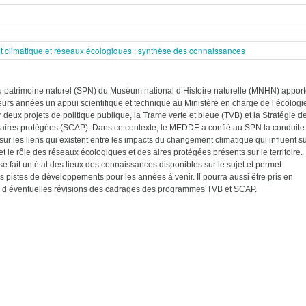
climatique et réseaux écologiques : synthèse des connaissances
u patrimoine naturel (SPN) du Muséum national d’Histoire naturelle (MNHN) appor
eurs années un appui scientifique et technique au Ministère en charge de l’écologi
deux projets de politique publique, la Trame verte et bleue (TVB) et la Stratégie d
 aires protégées (SCAP). Dans ce contexte, le MEDDE a confié au SPN la conduite
sur les liens qui existent entre les impacts du changement climatique qui influent s
t le rôle des réseaux écologiques et des aires protégées présents sur le territoire.
e fait un état des lieux des connaissances disponibles sur le sujet et permet
les pistes de développements pour les années à venir. Il pourra aussi être pris en
 d’éventuelles révisions des cadrages des programmes TVB et SCAP.