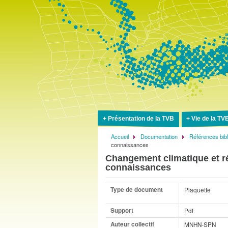
Présentation de la TVB
Vie de la TV
Accueil
Documentation
Références bib
Fil
connaissances
d'Ariane
Changement climatique et r
connaissances
Type de document
Plaquette
Support
Pdf
Auteur collectif
MNHN-SPN