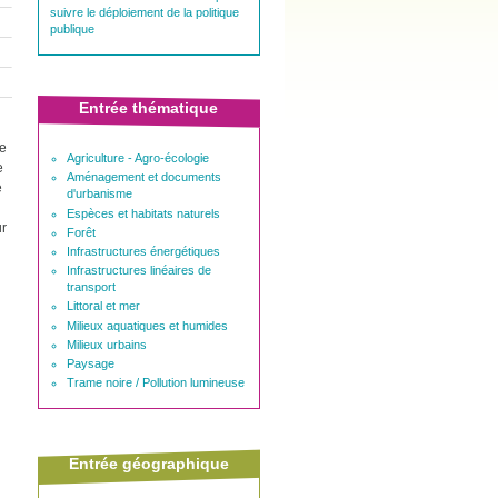
suivre le déploiement de la politique
publique
Entrée thématique
te
Agriculture - Agro-écologie
e
Aménagement et documents
e
d'urbanisme
Espèces et habitats naturels
ur
Forêt
Infrastructures énergétiques
Infrastructures linéaires de
transport
Littoral et mer
Milieux aquatiques et humides
Milieux urbains
Paysage
Trame noire / Pollution lumineuse
Entrée géographique