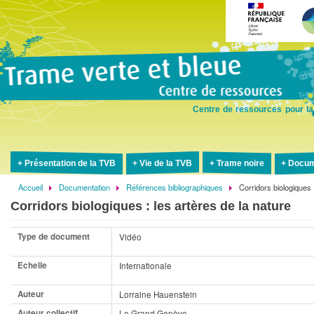
Aller
au
contenu
principal
Centre de ressources pour la
Présentation de la TVB
Vie de la TVB
Trame noire
Docum
Accueil
Documentation
Références bibliographiques
Corridors biologiques 
Fil
Corridors biologiques : les artères de la nature
d'Ariane
Type de document
Vidéo
Echelle
Internationale
Auteur
Lorraine Hauenstein
Auteur collectif
Le Grand Genève