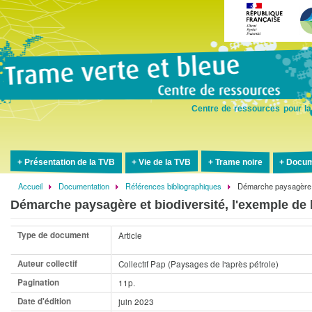
Aller
au
contenu
principal
Centre de ressources pour la
Présentation de la TVB
Vie de la TVB
Trame noire
Docum
Accueil
Documentation
Références bibliographiques
Démarche paysagère et
Fil
Démarche paysagère et biodiversité, l'exemple de l
d'Ariane
Type de document
Article
Auteur collectif
Collectif Pap (Paysages de l'après pétrole)
Pagination
11p.
Date d'édition
juin 2023