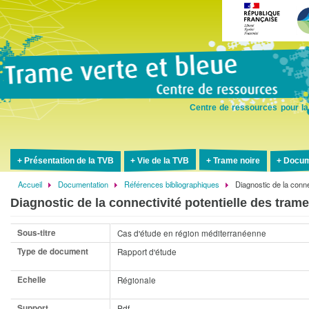
Aller
au
contenu
principal
Centre de ressources pour la
Présentation de la TVB
Vie de la TVB
Trame noire
Docum
Accueil
Documentation
Références bibliographiques
Diagnostic de la conne
Fil
Diagnostic de la connectivité potentielle des trame
d'Ariane
Sous-titre
Cas d'étude en région méditerranéenne
Type de document
Rapport d'étude
Echelle
Régionale
Support
Pdf