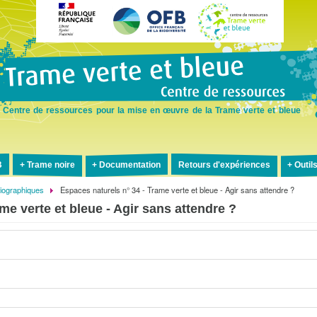
Aller
au
contenu
principal
Centre de ressources pour la mise en œuvre de la Trame verte et bleue
B
Trame noire
Documentation
Retours d'expériences
Outil
liographiques
Espaces naturels n° 34 - Trame verte et bleue - Agir sans attendre ?
me verte et bleue - Agir sans attendre ?