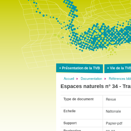
Présentation de la TVB
Vie de la TV
Accueil
Documentation
Références bib
Fil
Espaces naturels n° 34 - Tra
d'Ariane
Type de document
Revue
Echelle
Nationale
Support
Papier-pdf
Pagination
20-33