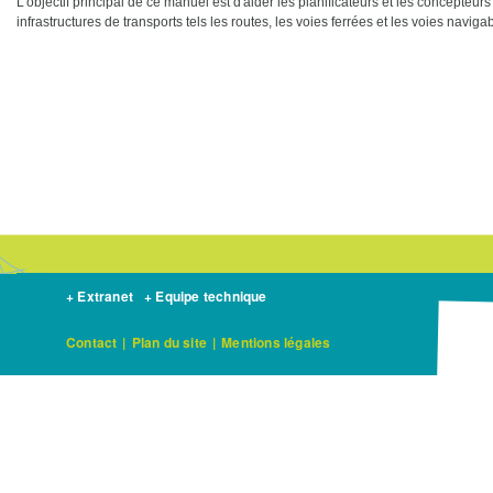
L'objectif principal de ce manuel est d'aider les planificateurs et les concepteurs
infrastructures de transports tels les routes, les voies ferrées et les voies naviga
+ Extranet
+ Equipe technique
Contact
|
Plan du site
|
Mentions légales