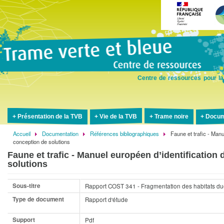
Aller
au
contenu
principal
Centre de ressources pour la
Présentation de la TVB
Vie de la TVB
Trame noire
Docum
Accueil
Documentation
Références bibliographiques
Faune et trafic - Manu
Fil
conception de solutions
d'Ariane
Faune et trafic - Manuel européen d’identification 
solutions
Sous-titre
Rapport COST 341 - Fragmentation des habitats due 
Type de document
Rapport d'étude
Support
Pdf