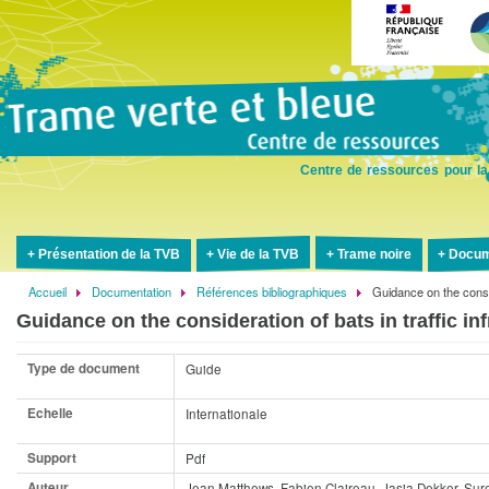
Aller
au
contenu
principal
Centre de ressources pour la
Présentation de la TVB
Vie de la TVB
Trame noire
Docum
Accueil
Documentation
Références bibliographiques
Guidance on the consid
Fil
Guidance on the consideration of bats in traffic in
d'Ariane
Type de document
Guide
Echelle
Internationale
Support
Pdf
Auteur
Jean Matthews, Fabien Claireau, Jasja Dekker, Su