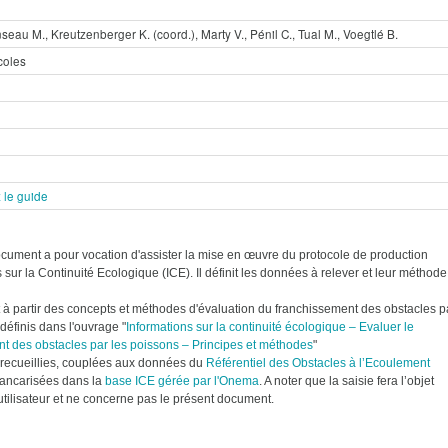
eau M., Kreutzenberger K. (coord.), Marty V., Pénil C., Tual M., Voegtlé B.
coles
 le guide
cument a pour vocation d'assister la mise en œuvre du protocole de production
 sur la Continuité Ecologique (ICE). Il définit les données à relever et leur méthode
uit à partir des concepts et méthodes d'évaluation du franchissement des obstacles p
définis dans l'ouvrage "
Informations sur la continuité écologique – Evaluer le
t des obstacles par les poissons – Principes et méthodes
"
recueillies, couplées aux données du
Référentiel des Obstacles à l’Ecoulement
bancarisées dans la
base ICE gérée par l'Onema
. A noter que la saisie fera l’objet
tilisateur et ne concerne pas le présent document.