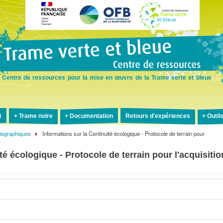
Aller
au
contenu
principal
Centre de ressources pour la mise en œuvre de la Trame verte et bleue
B
Trame noire
Documentation
Retours d'expériences
Outil
liographiques
Informations sur la Continuité écologique - Protocole de terrain pour
té écologique - Protocole de terrain pour l'acquisitio