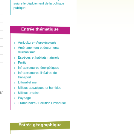
suivre le déploiement de la politique
publique
Entrée thématique
Agriculture - Agro-écologie
Aménagement et documents
d'urbanisme
Espèces et habitats naturels
Forêt
Infrastructures énergétiques
Infrastructures linéaires de
transport
Littoral et mer
Milieux aquatiques et humides
ar
Milieux urbains
Paysage
Trame noire / Pollution lumineuse
Entrée géographique