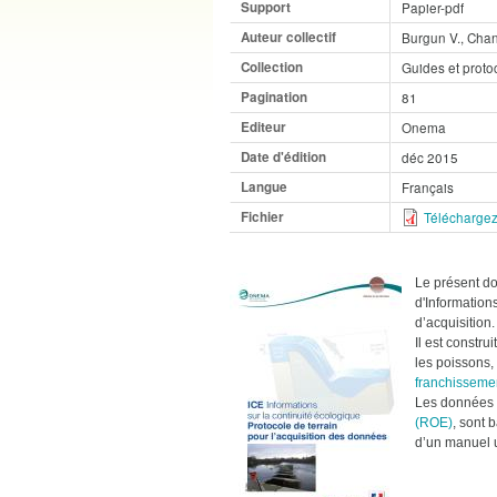
Support
Papier-pdf
Auteur collectif
Burgun V., Chans
Collection
Guides et proto
Pagination
81
Editeur
Onema
Date d'édition
déc 2015
Langue
Français
Fichier
Téléchargez
Le présent do
d'Informations
d’acquisition.
Il est constr
les poissons, 
franchissemen
Les données 
(ROE)
, sont 
d’un manuel u