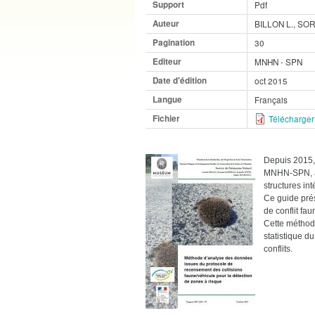
Support
Pdf
Auteur
BILLON L., SOR
Pagination
30
Editeur
MNHN - SPN
Date d'édition
oct 2015
Langue
Français
Fichier
Télécharger
Depuis 2015, 
MNHN-SPN, a é
structures in
Ce guide prés
de conflit fau
Cette méthode
statistique d
conflits.