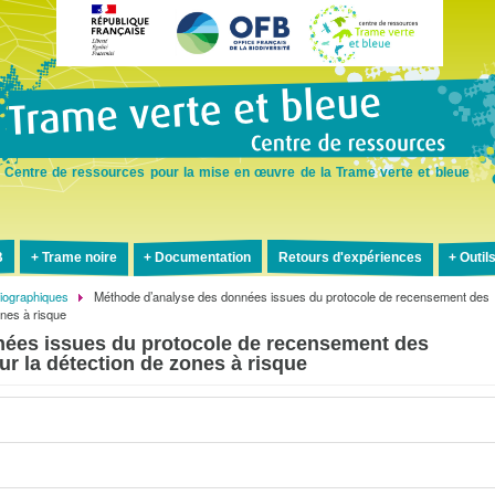
Aller
au
contenu
principal
Centre de ressources pour la mise en œuvre de la Trame verte et bleue
B
Trame noire
Documentation
Retours d'expériences
Outil
liographiques
Méthode d’analyse des données issues du protocole de recensement des
ones à risque
ées issues du protocole de recensement des
ur la détection de zones à risque