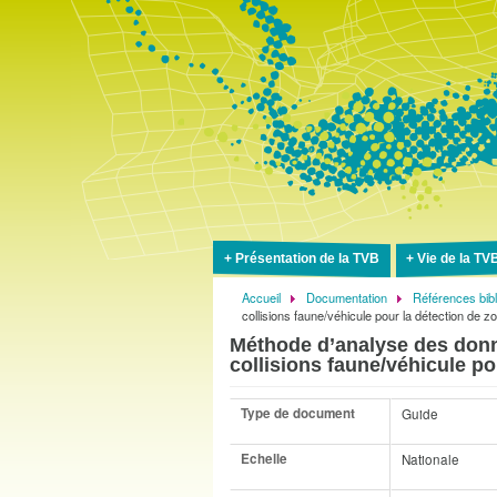
Présentation de la TVB
Vie de la TV
Accueil
Documentation
Références bib
Fil
collisions faune/véhicule pour la détection de z
d'Ariane
Méthode d’analyse des donn
collisions faune/véhicule po
Type de document
Guide
Echelle
Nationale