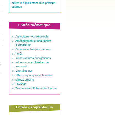
suivre le déploiement de la politique
publique
Entrée thématique
Agriculture - Agro-écologie
Aménagement et documents
d'urbanisme
Espèces et habitats naturels
Forêt
Infrastructures énergétiques
Infrastructures linéaires de
t
transport
Littoral et mer
s
Milieux aquatiques et humides
Milieux urbains
Paysage
Trame noire / Pollution lumineuse
Entrée géographique