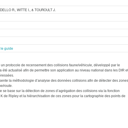
DELLO R., WITTE I., & TOUROULT J.
 le guide
un protocole de recensement des collisions faune/véhicule, développé par le
té actualisé afin de permettre son application au niveau national dans les DIR e
téressées.
ente la méthodologie d’analyse des données collisions afin de détecter des zone
ne/route.
 se base sur la détection de zones d’agrégation des collisions via la fonction
u K de Ripley et la hiérarchisation de ces zones pour la cartographie des points de