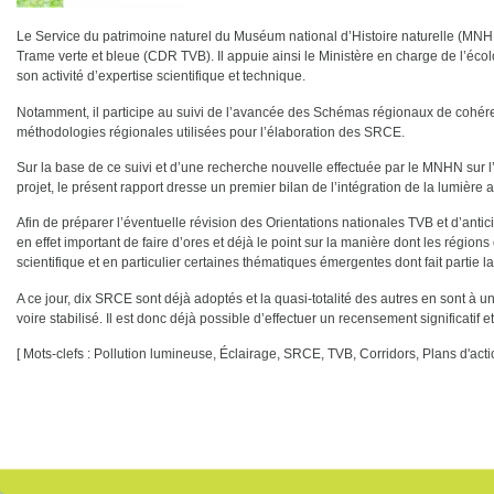
Le Service du patrimoine naturel du Muséum national d’Histoire naturelle (MNH
Trame verte et bleue (CDR TVB). Il appuie ainsi le Ministère en charge de l’éc
son activité d’expertise scientifique et technique.
Notamment, il participe au suivi de l’avancée des Schémas régionaux de cohére
méthodologies régionales utilisées pour l’élaboration des SRCE.
Sur la base de ce suivi et d’une recherche nouvelle effectuée par le MNHN 
projet, le présent rapport dresse un premier bilan de l’intégration de la lumière a
Afin de préparer l’éventuelle révision des Orientations nationales TVB et d’anti
en effet important de faire d’ores et déjà le point sur la manière dont les région
scientifique et en particulier certaines thématiques émergentes dont fait partie l
A ce jour, dix SRCE sont déjà adoptés et la quasi-totalité des autres en sont à
voire stabilisé. Il est donc déjà possible d’effectuer un recensement significatif
[ Mots-clefs : Pollution lumineuse, Éclairage, SRCE, TVB, Corridors, Plans d'act