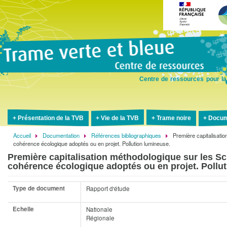
Aller
au
contenu
principal
Centre de ressources pour la
Présentation de la TVB
Vie de la TVB
Trame noire
Docum
Accueil
Documentation
Références bibliographiques
Première capitalisati
Fil
cohérence écologique adoptés ou en projet. Pollution lumineuse.
d'Ariane
Première capitalisation méthodologique sur les 
cohérence écologique adoptés ou en projet. Pollu
Type de document
Rapport d'étude
Echelle
Nationale
Régionale