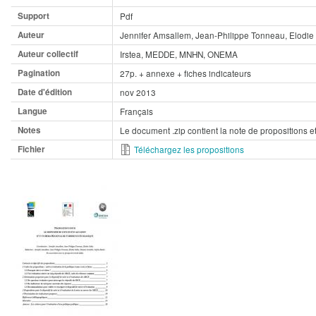
Support
Pdf
Auteur
Jennifer Amsallem, Jean-Philippe Tonneau, Elodie
Auteur collectif
Irstea, MEDDE, MNHN, ONEMA
Pagination
27p. + annexe + fiches indicateurs
Date d'édition
nov 2013
Langue
Français
Notes
Le document .zip contient la note de propositions et
Fichier
Téléchargez les propositions