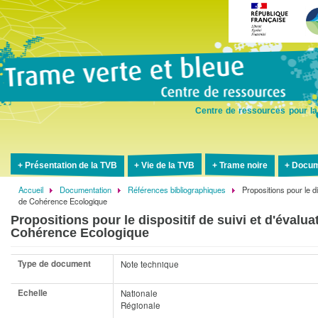
Aller
au
contenu
principal
Centre de ressources pour la
Présentation de la TVB
Vie de la TVB
Trame noire
Docum
Accueil
Documentation
Références bibliographiques
Propositions pour le d
Fil
de Cohérence Ecologique
d'Ariane
Propositions pour le dispositif de suivi et d'éval
Cohérence Ecologique
Type de document
Note technique
Echelle
Nationale
Régionale