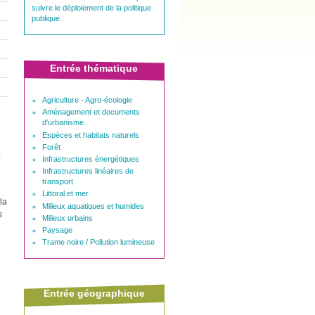
suivre le déploiement de la politique
publique
Entrée thématique
Agriculture - Agro-écologie
Aménagement et documents
d'urbanisme
Espèces et habitats naturels
Forêt
Infrastructures énergétiques
Infrastructures linéaires de
transport
Littoral et mer
la
Milieux aquatiques et humides
s
Milieux urbains
Paysage
Trame noire / Pollution lumineuse
Entrée géographique