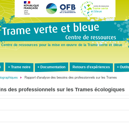
Aller
au
contenu
principal
Centre de ressources pour la mise en œuvre de la Trame verte et bleue
B
Trame noire
Documentation
Retours d'expériences
Outil
liographiques
Rapport d'analyse des besoins des professionnels sur les Trames
ins des professionnels sur les Trames écologiques