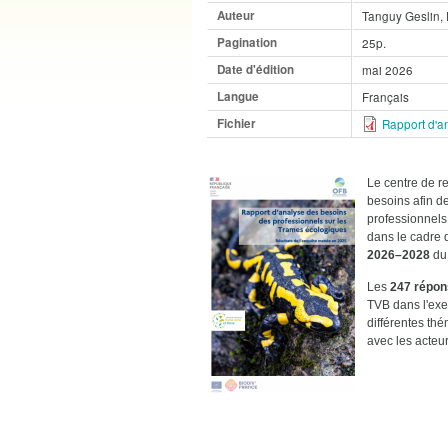
Auteur
Tanguy Geslin, F
Pagination
25p.
Date d'édition
mai 2026
Langue
Français
Fichier
Rapport d'a
Le centre de r
besoins afin de
professionnels
dans le cadre d
2026–2028
du 
Les
247 répo
TVB dans l'exer
différentes thé
avec les acteur