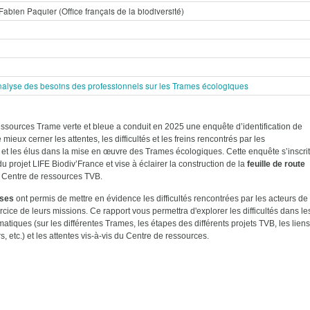
abien Paquier (Office français de la biodiversité)
nalyse des besoins des professionnels sur les Trames écologiques
essources Trame verte et bleue a conduit en 2025 une enquête d’identification de
 mieux cerner les attentes, les difficultés et les freins rencontrés par les
 et les élus dans la mise en œuvre des Trames écologiques. Cette enquête s’inscrit
u projet LIFE Biodiv’France et vise à éclairer la construction de la
feuille de route
Centre de ressources TVB.
nses
ont permis de mettre en évidence les difficultés rencontrées par les acteurs de 
cice de leurs missions. Ce rapport vous permettra d'explorer les difficultés dans le
matiques (sur les différentes Trames, les étapes des différents projets TVB, les liens
s, etc.) et les attentes vis-à-vis du Centre de ressources.