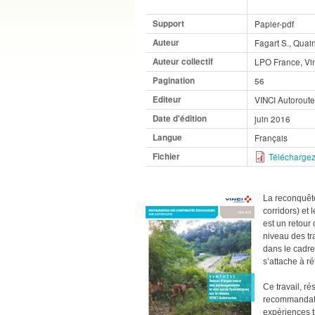
Support
Papier-pdf
Auteur
Fagart S., Quai
Auteur collectif
LPO France, Vin
Pagination
56
Editeur
VINCI Autorout
Date d'édition
juin 2016
Langue
Français
Fichier
Téléchargez
La reconquête
corridors) et 
est un retour
niveau des tr
dans le cadre 
s’attache à r
Ce travail, ré
recommandatio
expériences t