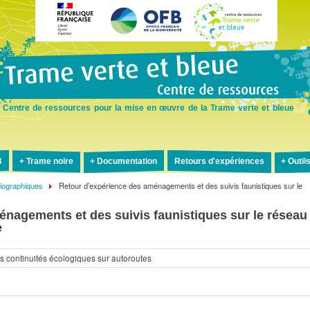
Aller
au
contenu
principal
Centre de ressources pour la mise en œuvre de la Trame verte et bleue
B
Trame noire
Documentation
Retours d'expériences
Outil
liographiques
Retour d’expérience des aménagements et des suivis faunistiques sur le
nagements et des suivis faunistiques sur le réseau
e
s continuités écologiques sur autoroutes