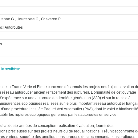
ntenne G., Heurtebise C., Chavaren P.
ci Autoroutes
es
 la synthèse
 de la Trame Verte et Bleue concerne désormais les projets neufs (conservation d
le réseau autoroutier ancien (effacement des ruptures). L’originalité de cet ouvrage
 d’expérience sur une autoroute de dernière génération (A89) et sur la remise à
ansparences écologiques réalisées sur le plus important réseau autoroutier françai
d’une procédure intitulée Paquet Vert Autoroutier (PVA), dont le volet « biodiversit
établir les ruptures écologiques générées par les autoroutes en service.
sultat de six années de conception-réalisation-évaluation, fournit des
ns précieuses sur des projets neufs ou de requalifications. Il réunit et confronte 
rès variées, suggère des améliorations, propose des recommandations pratiques,