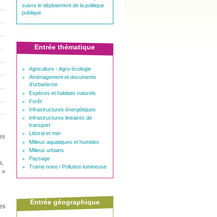
suivre le déploiement de la politique
publique
Entrée thématique
Agriculture - Agro-écologie
Aménagement et documents
d'urbanisme
Espèces et habitats naturels
Forêt
Infrastructures énergétiques
Infrastructures linéaires de
transport
Littoral et mer
es
Milieux aquatiques et humides
Milieux urbains
Paysage
s,
Trame noire / Pollution lumineuse
é »
Entrée géographique
des