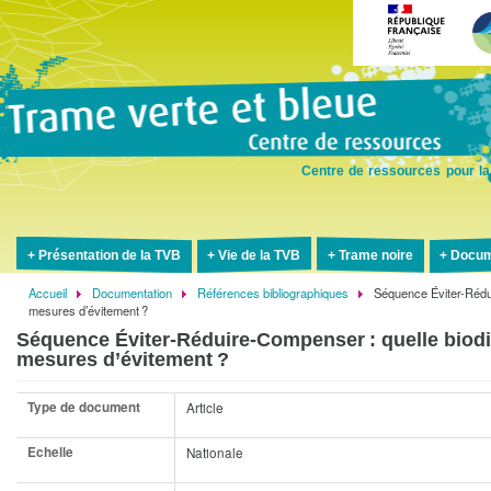
Aller
au
contenu
principal
Centre de ressources pour la
Présentation de la TVB
Vie de la TVB
Trame noire
Docum
Accueil
Documentation
Références bibliographiques
Séquence Éviter-Rédui
Fil
mesures d’évitement ?
d'Ariane
Séquence Éviter-Réduire-Compenser : quelle biodiv
mesures d’évitement ?
Type de document
Article
Echelle
Nationale