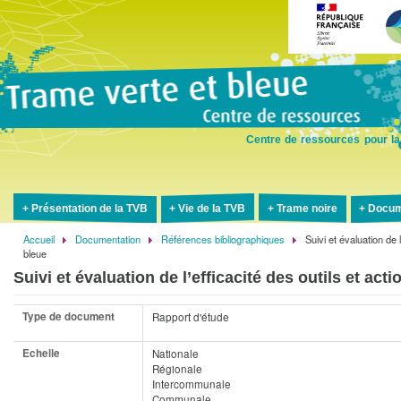
Aller
au
contenu
principal
Centre de ressources pour la
Présentation de la TVB
Vie de la TVB
Trame noire
Docum
Accueil
Documentation
Références bibliographiques
Suivi et évaluation de 
Fil
bleue
d'Ariane
Suivi et évaluation de l’efficacité des outils et act
Type de document
Rapport d'étude
Echelle
Nationale
Régionale
Intercommunale
Communale