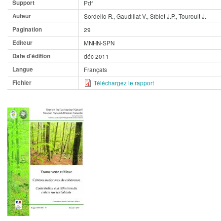
Support
Pdf
Auteur
Sordello R., Gaudillat V., Siblet J.P., Touroult J.
Pagination
29
Editeur
MNHN-SPN
Date d'édition
déc 2011
Langue
Français
Fichier
Téléchargez le rapport