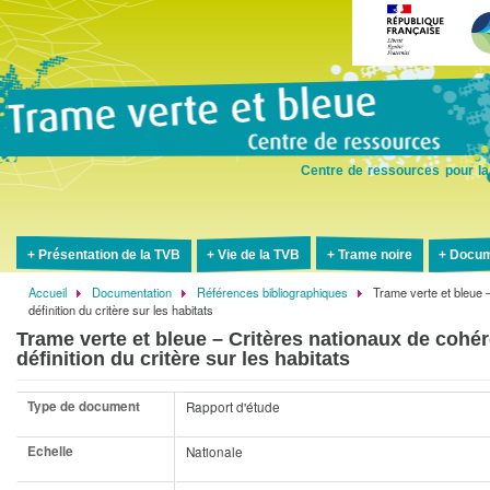
Aller
au
contenu
principal
Centre de ressources pour la
Présentation de la TVB
Vie de la TVB
Trame noire
Docum
Accueil
Documentation
Références bibliographiques
Trame verte et bleue 
Fil
définition du critère sur les habitats
d'Ariane
Trame verte et bleue – Critères nationaux de cohér
définition du critère sur les habitats
Type de document
Rapport d'étude
Echelle
Nationale