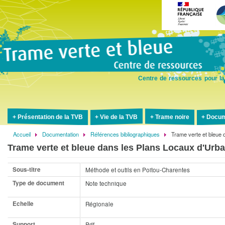
Aller
au
contenu
principal
Centre de ressources pour la
Présentation de la TVB
Vie de la TVB
Trame noire
Docum
Accueil
Documentation
Références bibliographiques
Trame verte et bleue
Fil
Trame verte et bleue dans les Plans Locaux d'Urb
d'Ariane
Sous-titre
Méthode et outils en Poitou-Charentes
Type de document
Note technique
Echelle
Régionale
Support
Pdf