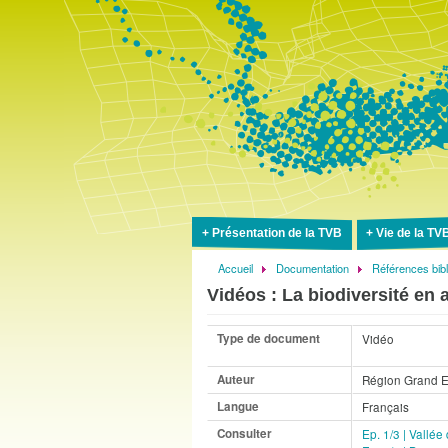
Présentation de la TVB
Vie de la TV
Accueil
Documentation
Références bib
Fil
Vidéos : La biodiversité en 
d'Ariane
Type de document
Vidéo
Auteur
Région Grand E
Langue
Français
Consulter
Ep. 1/3 | Vallé