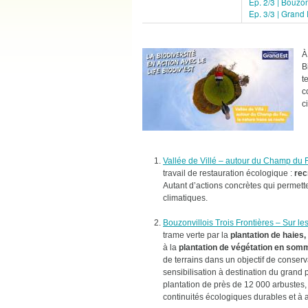
Ep. 2/3 | Bouzon
Ep. 3/3 | Grand
À
B
t
c
c
Vallée de Villé – autour du Champ du 
travail de restauration écologique :
rec
Autant d’actions concrètes qui permett
climatiques.
Bouzonvillois Trois Frontières – Sur les
trame verte par la
plantation de haies
à la
plantation de végétation en somme
de terrains dans un objectif de conserv
sensibilisation à destination du grand
plantation de près de 12 000 arbustes, 
continuités écologiques durables et à 