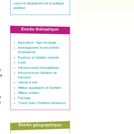
suivre le déploiement de la politique
publique
Entrée thématique
Agriculture - Agro-écologie
Aménagement et documents
d'urbanisme
Espèces et habitats naturels
Forêt
Infrastructures énergétiques
e
Infrastructures linéaires de
rs
.
transport
Littoral et mer
Milieux aquatiques et humides
Milieux urbains
a
Paysage
e
Trame noire / Pollution lumineuse
Entrée géographique