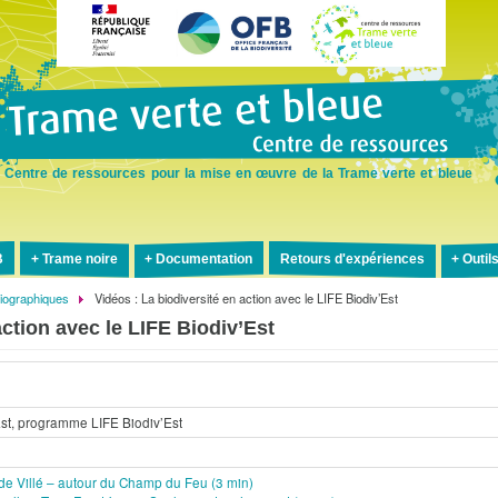
Aller
au
contenu
principal
Centre de ressources pour la mise en œuvre de la Trame verte et bleue
B
Trame noire
Documentation
Retours d'expériences
Outil
liographiques
Vidéos : La biodiversité en action avec le LIFE Biodiv’Est
action avec le LIFE Biodiv’Est
st, programme LIFE Biodiv’Est
e de Villé – autour du Champ du Feu (3 min)