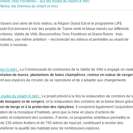
villois Trois Frontières – Sur les routes du vivant (4 min)
 Reims, les chemins du vivant (4 min)
 travers une série de trois vidéos, la Région Grand Est et le programme LIFE
iodiv’Est donnent à voir des projets de Trame verte et bleue menés sur différents
erritoires. Vallée de Villé, Bouzonvillois Trois Frontières et Grand Reims : trois
ontextes, une même ambition – reconnecter les milieux et permettre au vivant de
irculer à nouveau.
Feu (3 min)
:
La Communauté de communes de la Vallée de Villé a engagé un vast
réation de mares
,
plantations de haies champêtres
,
remise en valeur de verge
ent aux espèces de circuler, de se reproduire et de s’adapter aux changements
 routes du vivant (4 min)
:
Le projet prévoit à la fois la restauration de corridors de l
, de bosquets et de vergers
, et la restauration des corridors de la trame bleue grâc
t de berge et à la protection des ripisylves
. Il comprend également l’acquisition
ation de la mosaïque d’habitats, ainsi que la mise en place d’actions de
 public et notamment des scolaires. À terme, ce programme ambitieux permettra la
de 230 arbres fruitiers et de 750 arbres de haut-jet, contribuant à recréer des
améliorer la qualité des habitats pour de nombreuses espèces.