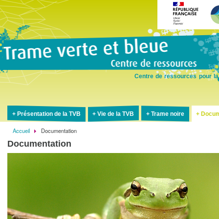
Aller
au
contenu
principal
Centre de ressources pour la
Présentation de la TVB
Vie de la TVB
Trame noire
Docum
Accueil
Documentation
Fil
Documentation
d'Ariane