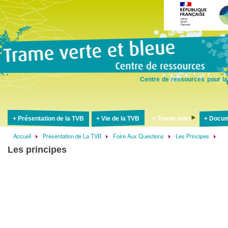
Aller
au
contenu
principal
Centre de ressources pour la
Présentation de la TVB
Vie de la TVB
Trame noire
Docum
Accueil
Présentation de La TVB
Foire Aux Questions
Les Principes
Fil
Les principes
d'Ariane