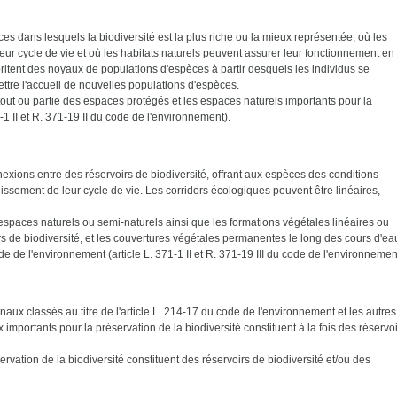
es dans lesquels la biodiversité est la plus riche ou la mieux représentée, où les
leur cycle de vie et où les habitats naturels peuvent assurer leur fonctionnement en
britent des noyaux de populations d'espèces à partir desquels les individus se
ttre l'accueil de nouvelles populations d'espèces.
out ou partie des espaces protégés et les espaces naturels importants pour la
1-1 II et R. 371-19 II du code de l'environnement).
xions entre des réservoirs de biodiversité, offrant aux espèces des conditions
issement de leur cycle de vie. Les corridors écologiques peuvent être linéaires,
spaces naturels ou semi-naturels ainsi que les formations végétales linéaires ou
irs de biodiversité, et les couvertures végétales permanentes le long des cours d'ea
de de l'environnement (article L. 371-1 II et R. 371-19 III du code de l'environnemen
naux classés au titre de l'article L. 214-17 du code de l'environnement et les autres
 importants pour la préservation de la biodiversité constituent à la fois des réservo
vation de la biodiversité constituent des réservoirs de biodiversité et/ou des