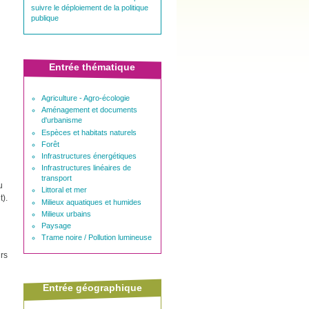
suivre le déploiement de la politique
publique
Entrée thématique
Agriculture - Agro-écologie
Aménagement et documents
d'urbanisme
Espèces et habitats naturels
Forêt
Infrastructures énergétiques
Infrastructures linéaires de
transport
u
Littoral et mer
t).
Milieux aquatiques et humides
Milieux urbains
Paysage
Trame noire / Pollution lumineuse
irs
Entrée géographique