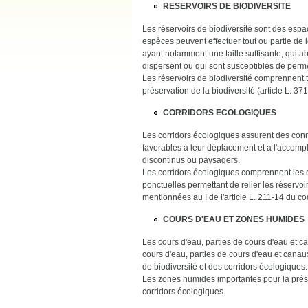
RESERVOIRS DE BIODIVERSITE
Les réservoirs de biodiversité sont des espac
espèces peuvent effectuer tout ou partie de 
ayant notamment une taille suffisante, qui a
dispersent ou qui sont susceptibles de perme
Les réservoirs de biodiversité comprennent t
préservation de la biodiversité (article L. 37
CORRIDORS ECOLOGIQUES
Les corridors écologiques assurent des conne
favorables à leur déplacement et à l'accompl
discontinus ou paysagers.
Les corridors écologiques comprennent les e
ponctuelles permettant de relier les réservo
mentionnées au I de l'article L. 211-14 du co
COURS D'EAU ET ZONES HUMIDES
Les cours d'eau, parties de cours d'eau et ca
cours d'eau, parties de cours d'eau et canaux
de biodiversité et des corridors écologiques.
Les zones humides importantes pour la préser
corridors écologiques.