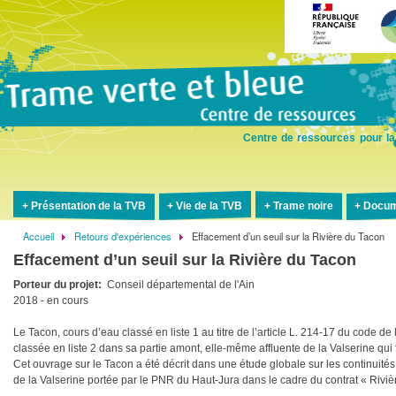
Aller
au
contenu
principal
Centre de ressources pour la
Présentation de la TVB
Vie de la TVB
Trame noire
Docum
Accueil
Retours d'expériences
Effacement d’un seuil sur la Rivière du Tacon
Fil
Effacement d’un seuil sur la Rivière du Tacon
d'Ariane
Porteur du projet
Conseil départemental de l'Ain
2018
- en cours
Le Tacon, cours d’eau classé en liste 1 au titre de l’article L. 214-17 du code de
classée en liste 2 dans sa partie amont, elle-même affluente de la Valserine qui f
Cet ouvrage sur le Tacon a été décrit dans une étude globale sur les continuit
de la Valserine portée par le PNR du Haut-Jura dans le cadre du contrat « Rivi