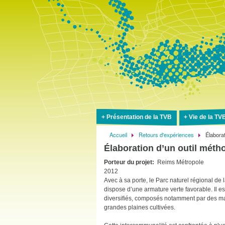
Présentation de la TVB
Vie de la TV
Accueil
Retours d'expériences
Élaborat
Fil
Élaboration d’un outil méth
d'Ariane
Porteur du projet
Reims Métropole
2012
Avec à sa porte, le Parc naturel régional de
dispose d’une armature verte favorable. Il e
diversifiés, composés notamment par des ma
grandes plaines cultivées.