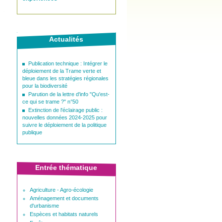
Actualités
Publication technique : Intégrer le
déploiement de la Trame verte et
bleue dans les stratégies régionales
pour la biodiversité
Parution de la lettre d'info "Qu'est-
ce qui se trame ?" n°50
Extinction de l'éclairage public :
nouvelles données 2024-2025 pour
suivre le déploiement de la politique
publique
Entrée thématique
Agriculture - Agro-écologie
Aménagement et documents
d'urbanisme
Espèces et habitats naturels