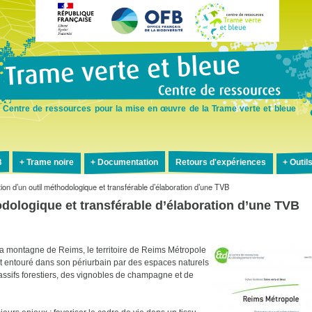
Aller
au
contenu
principal
Centre de ressources pour la mise en œuvre de la Trame verte et bleue
B
Trame noire
Documentation
Retours d'expériences
Outil
ion d’un outil méthodologique et transférable d’élaboration d’une TVB
odologique et transférable d’élaboration d’une TVB
 la montagne de Reims, le territoire de Reims Métropole
st entouré dans son périurbain par des espaces naturels
ssifs forestiers, des vignobles de champagne et de