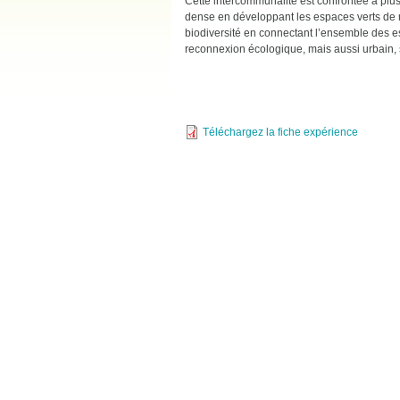
Cette intercommunalité est confrontée à plusi
dense en développant les espaces verts de ma
biodiversité en connectant l’ensemble des es
reconnexion écologique, mais aussi urbain,
Téléchargez la fiche expérience