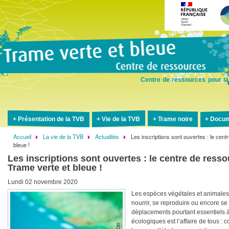
Aller
au
contenu
principal
Centre de ressources pour la
Présentation de la TVB
Vie de la TVB
Trame noire
Docum
Accueil
La vie de la TVB
Actualités
Les inscriptions sont ouvertes : le ce
Fil
bleue !
d'Ariane
Les inscriptions sont ouvertes : le centre de res
Trame verte et bleue !
Lundi 02 novembre 2020
Les espèces végétales et animales o
nourrir, se reproduire ou encore s
déplacements pourtant essentiels à 
écologiques est l’affaire de tous : co