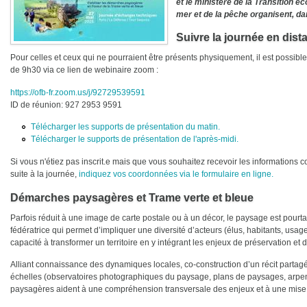
et le ministère de la Transition éco
mer et de la pêche organisent, d
Suivre la journée en dist
Pour celles et ceux qui ne pourraient être présents physiquement, il est possible 
de 9h30 via ce lien de webinaire zoom :
https://ofb-fr.zoom.us/j/92729539591
ID de réunion: 927 2953 9591
Télécharger les supports de présentation du matin.
Télécharger le supports de présentation de l'après-midi.
Si vous n'étiez pas inscrit.e mais que vous souhaitez recevoir les informations c
suite à la journée,
indiquez vos coordonnées via le formulaire en ligne.
Démarches paysagères et Trame verte et bleue
Parfois réduit à une image de carte postale ou à un décor, le paysage est pourta
fédératrice qui permet d’impliquer une diversité d’acteurs (élus, habitants, usage
capacité à transformer un territoire en y intégrant les enjeux de préservation et d
Alliant connaissance des dynamiques locales, co-construction d’un récit partagé 
échelles (observatoires photographiques du paysage, plans de paysages, arpe
paysagères aident à une compréhension transversale des enjeux et à une mise 