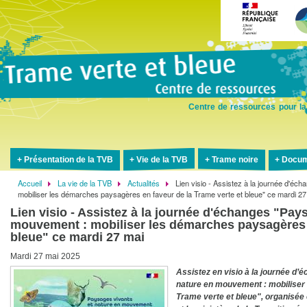
Aller
au
contenu
principal
Centre de ressources pour la
Présentation de la TVB
Vie de la TVB
Trame noire
Docum
Accueil
La vie de la TVB
Actualités
Lien visio - Assistez à la journée d'é
Fil
mobiliser les démarches paysagères en faveur de la Trame verte et bleue" ce mardi 27
d'Ariane
Lien visio - Assistez à la journée d'échanges "Pay
mouvement : mobiliser les démarches paysagères e
bleue" ce mardi 27 mai
Mardi 27 mai 2025
Assistez en visio à la journée d
nature en mouvement : mobiliser
Trame verte et bleue", organisée