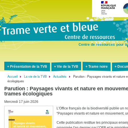
Aller
au
contenu
principal
Centre de ressources pour la
Présentation de la TVB
Vie de la TVB
Trame noire
Docum
Accueil
La vie de la TVB
Actualités
Parution : Paysages vivants et nature 
Fil
écologiques
d'Ariane
Parution : Paysages vivants et nature en mouvemen
trames écologiques
Mercredi 17 juin 2026
L'Office français de la biodiversité publie un 
"Paysages vivants et nature en mouvement, un
Cette publication restitue les principaux en
organisée l'an dernier par l’OFB et le ministè