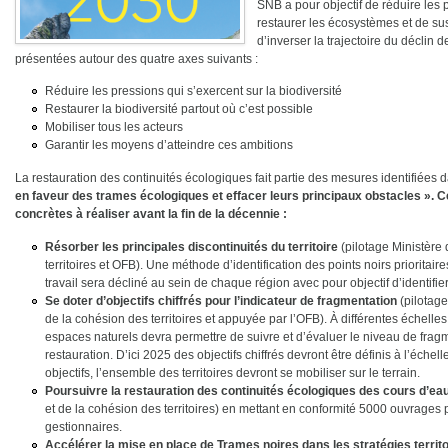
SNB a pour objectif de réduire les p
restaurer les écosystèmes et de su
d’inverser la trajectoire du déclin 
présentées autour des quatre axes suivants :
Réduire les pressions qui s’exercent sur la biodiversité
Restaurer la biodiversité partout où c’est possible
Mobiliser tous les acteurs
Garantir les moyens d’atteindre ces ambitions
La restauration des continuités écologiques fait partie des mesures identifiées 
en faveur des trames écologiques et effacer leurs principaux obstacles ». 
concrètes à réaliser avant la fin de la décennie :
Résorber les principales discontinuités du territoire
(pilotage Ministère 
territoires et OFB). Une méthode d’identification des points noirs priorita
travail sera décliné au sein de chaque région avec pour objectif d’identifie
Se doter d’objectifs chiffrés pour l’indicateur de fragmentation
(pilotage
de la cohésion des territoires et appuyée par l’OFB). À différentes échelles 
espaces naturels devra permettre de suivre et d’évaluer le niveau de fragme
restauration. D’ici 2025 des objectifs chiffrés devront être définis à l’échel
objectifs, l’ensemble des territoires devront se mobiliser sur le terrain.
Poursuivre la restauration des continuités écologiques des cours d’ea
et de la cohésion des territoires) en mettant en conformité 5000 ouvrages 
gestionnaires.
Accélérer la mise en place de Trames noires dans les stratégies territ