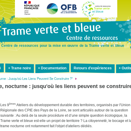
Aller
au
contenu
principal
Centre de ressources pour la mise en œuvre de la Trame verte et bleue
B
Trame noire
Documentation
Retours d'expériences
Outil
turne : Jusqu'où Les Liens Peuvent Se Construire ?"
e, nocturne : jusqu'où les liens peuvent se construir
èmes
Les 9
Ateliers du développement durable des territoires, organisés par l'Union
Régionale des CPIE des Pays de la Loire, se sont articulés autour de la question
suivante : Au delà de la seule procédure et d’une simple question écologique, la
Trame verte et bleue est-elle un projet de territoire ? La citoyenneté, le bocage et l
trame nocturne ont notamment fait l'objet d'ateliers dédiés.