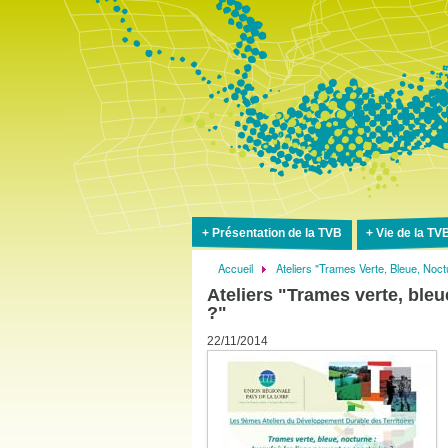
Présentation de la TVB
Vie de la TV
Accueil
Ateliers "Trames Verte, Bleue, Noc
Fil
Ateliers "Trames verte, bleu
d'Ariane
?"
22/11/2014