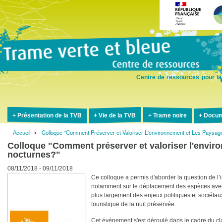
Aller
au
contenu
principal
Centre de ressources pour la
Présentation de la TVB
Vie de la TVB
Trame noire
Docum
Accueil
Colloque "Comment Préserver et Valoriser L'environnement et Les Paysa
Fil
Colloque "Comment préserver et valoriser l'envir
d'Ariane
nocturnes?"
08/11/2018 - 09/11/2018
Ce colloque a permis d'aborder la question de l’imp
notamment sur le déplacement des espèces avec l
plus largement des enjeux politiques et sociétaux, 
touristique de la nuit préservée.
Cet événement s'est déroulé dans le cadre du c