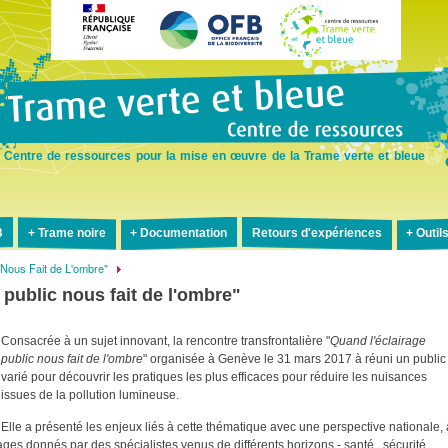
Aller
au
contenu
principal
Centre de ressources pour la mise en œuvre de la Trame verte et bleue
B
Trame noire
Documentation
Retours d'expériences
Outil
 Nous Fait de L'ombre"
public nous fait de l'ombre"
Consacrée à un sujet innovant, la rencontre transfrontalière "
Quand l'éclairage
public nous fait de l'ombre
" organisée à Genève le 31 mars 2017 à réuni un public
varié pour découvrir les pratiques les plus efficaces pour réduire les nuisances
issues de la pollution lumineuse.
Elle a présenté les enjeux liés à cette thématique avec une perspective nationale, 
irages donnés par des spécialistes venus de différents horizons - santé, sécurité,