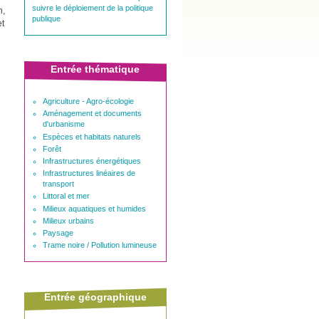
suivre le déploiement de la politique
n,
publique
et
Entrée thématique
Agriculture - Agro-écologie
Aménagement et documents
d'urbanisme
Espèces et habitats naturels
Forêt
Infrastructures énergétiques
Infrastructures linéaires de
transport
Littoral et mer
Milieux aquatiques et humides
Milieux urbains
Paysage
Trame noire / Pollution lumineuse
Entrée géographique