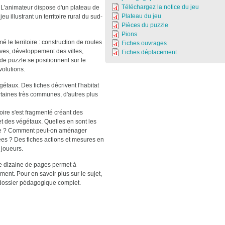
Téléchargez la notice du jeu
L'animateur dispose d'un plateau de
Plateau du jeu
jeu illustrant un territoire rural du sud-
Pièces du puzzle
Pions
le territoire : construction de routes
Fiches ouvrages
ives, développement des villes,
Fiches déplacement
de puzzle se positionnent sur le
volutions.
gétaux. Des fiches décrivent l'habitat
taines très communes, d'autres plus
ire s'est fragmenté créant des
et des végétaux. Quelles en sont les
oire ? Comment peut-on aménager
es ? Des fiches actions et mesures en
 joueurs.
ne dizaine de pages permet à
ent. Pour en savoir plus sur le sujet,
 dossier pédagogique complet.