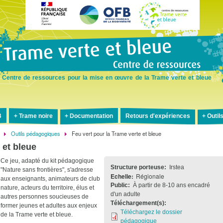
Aller
au
contenu
principal
Centre de ressources pour la mise en œuvre de la Trame verte et bleue
B
Trame noire
Documentation
Retours d'expériences
Outil
Outils pédagogiques
Feu vert pour la Trame verte et bleue
 et bleue
Ce jeu, adapté du kit pédagogique
Structure porteuse
Irstea
"Nature sans frontières", s'adresse
Echelle
Régionale
aux enseignants, animateurs de club
Public
À partir de 8-10 ans encadré
nature, acteurs du territoire, élus et
d'un adulte
autres personnes soucieuses de
Téléchargement(s)
former jeunes et adultes aux enjeux
Téléchargez le dossier
de la Trame verte et bleue.
pédagogique