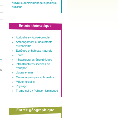
suivre le déploiement de la politique
publique
Entrée thématique
Agriculture - Agro-écologie
Aménagement et documents
d'urbanisme
Espèces et habitats naturels
Forêt
Infrastructures énergétiques
re
Infrastructures linéaires de
transport
ns
Littoral et mer
Milieux aquatiques et humides
Milieux urbains
Paysage
Trame noire / Pollution lumineuse
Entrée géographique