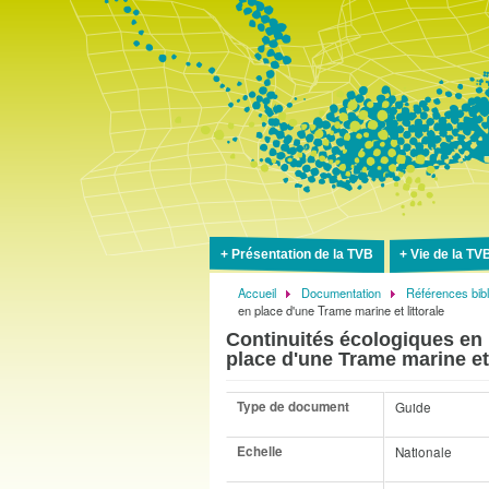
Présentation de la TVB
Vie de la TV
Accueil
Documentation
Références bib
Fil
en place d'une Trame marine et littorale
d'Ariane
Continuités écologiques en m
place d'une Trame marine et 
Type de document
Guide
Echelle
Nationale