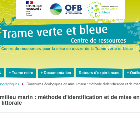
Aller
au
contenu
principal
Centre de ressources pour la mise en œuvre de la Trame verte et bleue
B
Trame noire
Documentation
Retours d'expériences
Outil
liographiques
Continuités écologiques en milieu marin : méthode d'identification et de mis
ilieu marin : méthode d'identification et de mise en
littorale