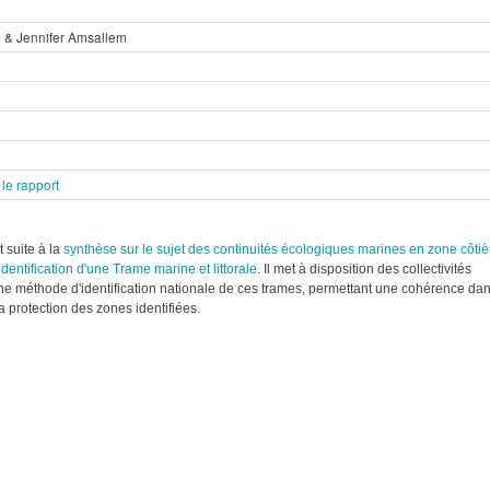
 & Jennifer Amsallem
le rapport
t suite à la
synthèse sur le sujet des continuités écologiques marines en zone côtiè
identification d'une Trame marine et littorale
. Il met à disposition des collectivités
 une méthode d'identification nationale de ces trames, permettant une cohérence da
la protection des zones identifiées.