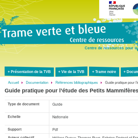
Aller
au
contenu
principal
Centre de ressources pour la
Présentation de la TVB
Vie de la TVB
Trame noire
Docum
Accueil
Documentation
Références bibliographiques
Guide pratique pour l
Fil
Guide pratique pour l’étude des Petits Mammifères
d'Ariane
Type de document
Guide
Echelle
Nationale
Support
Pdf
Auteur collectif
Hélène Dupuy, Thomas Ruys, Fabrice Darinot et F