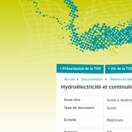
Présentation de la TVB
Vie de la TV
Accueil
Documentation
Références bib
Fil
Hydroélectricité et continui
d'Ariane
Sous-titre
Guide à destina
Type de document
Guide
Echelle
Régionale
Support
Pdf