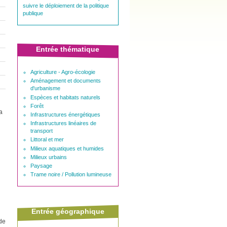
suivre le déploiement de la politique
publique
Entrée thématique
Agriculture - Agro-écologie
Aménagement et documents
d'urbanisme
Espèces et habitats naturels
Forêt
a
Infrastructures énergétiques
Infrastructures linéaires de
transport
Littoral et mer
Milieux aquatiques et humides
Milieux urbains
Paysage
Trame noire / Pollution lumineuse
Entrée géographique
 de