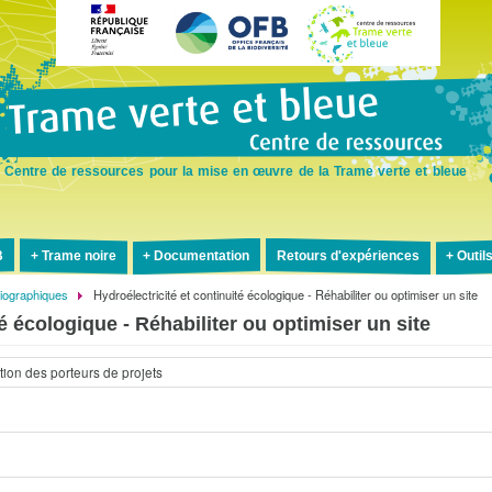
Aller
au
contenu
principal
Centre de ressources pour la mise en œuvre de la Trame verte et bleue
B
Trame noire
Documentation
Retours d'expériences
Outil
liographiques
Hydroélectricité et continuité écologique - Réhabiliter ou optimiser un site
té écologique - Réhabiliter ou optimiser un site
tion des porteurs de projets