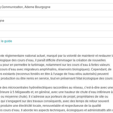
g Communication, Ademe Bourgogne
gne
 le guide
xte réglementaire national actuel, marqué par la volonté de maintenir et restaurer l
logique des cours d’eau, il paraît difficile d'envisager la création de nouvelles
u pour en permettre le turbinage, notamment sur les cours d’eau à fortes valeurs
cours d’eau avec migrateurs amphihalins, réservoirs biologiques). Cependant, de
s existants (reconnus fondés en titre à l'usage de l'eau et/ou autorisés) peuvent
r production ou être remis en service, tout en préservant l'état écologique des cours
te des microcentrales hydroélectriques raccordées au réseau, c’est-à-dire avec une
érieure à 5 Mégawatts et, en général, avec une hauteur de chute d’eau inférieure à
ou moyenne chute). Il s’adresse aux porteurs de projet, propriétaires de site ou
, qui s’engagent sur des travaux conséquents, avec des temps de retour souvent
 produire une électricité locale, renouvelable et respectueuse de la qualité
s cours d’eau. Il aborde les aspects techniques, écologiques et administratifs afin