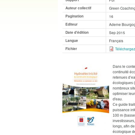
Auteur collectif
Green Coachin
Pagination
16
Editeur
Ademe Bourgo
Date d'édition
Sep 2015
Langue
Français
Fichier
Téléchargez
Dans le conte
continuité éco
retenues d’ea
écologiques (
nombreux site
optimiser leu
d'eau.
Ce guide trai
puissance inf
100 m (basse 
investisseurs
longs, afin de
écologique de